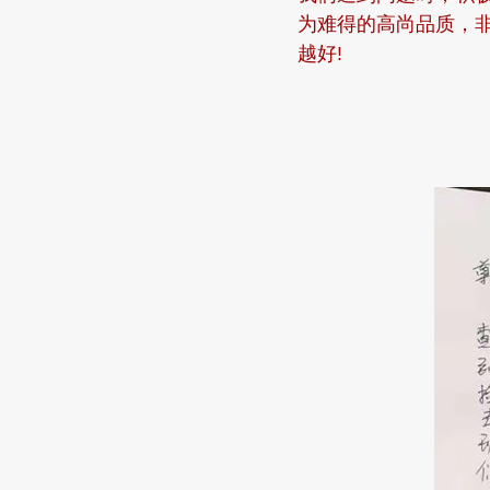
为难得的高尚品质，
越好!
云洲古玩城
2018