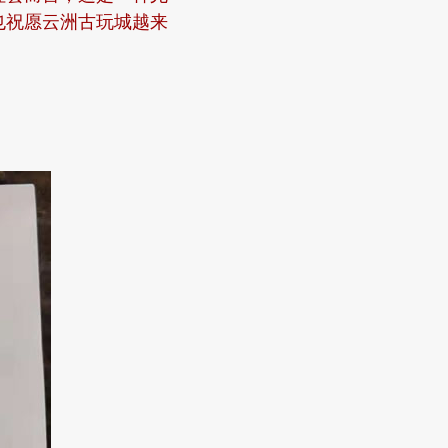
也祝愿云洲古玩城越来