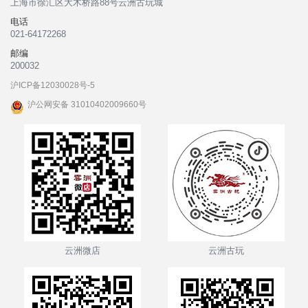
上海市徐汇区大木桥路88号云洲古玩城
电话
021-64172268
邮编
200032
沪ICP备12030028号-5
沪公网安备 31010402009660号
云洲微店
云洲古玩