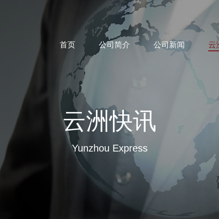
首页
公司简介
公司新闻
云
云洲快讯
Yunzhou Express