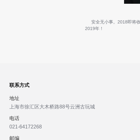
安全无小事。2018即将收
2019年！
联系方式
地址
上海市徐汇区大木桥路88号云洲古玩城
电话
021-64172268
邮编