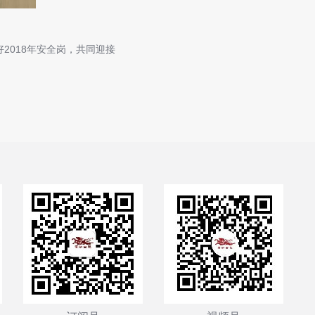
2018年安全岗，共同迎接