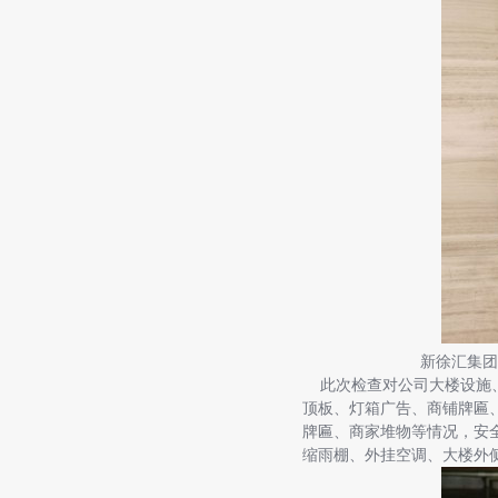
新徐汇集团
此次检查对公司大楼设施、
顶板、灯箱广告、商铺牌匾
牌匾、商家堆物等情况，安
缩雨棚、外挂空调、大楼外