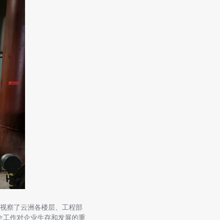
视察了云洲各楼层、工程部
全工作对企业生存和发展的重