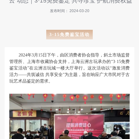
“云”动态｜3·15免费鉴定 共寻珍宝 护航消费权益
快
讯
发布时间： 2024-03-20
招
商
315
3·15免费鉴宝活动
指
南
2024年3月15日下午，由区消费者协会指导，斜土市场监督
投
管理所、上海市收藏协会支持，上海云洲古玩承办的“3·15免费
诉
鉴宝活动”在云洲古玩城一楼大厅举行。这次活动以“激发消费
与
活力——共筑诚信 共享安全”为主题，旨在响应广大市民对于古
建
玩艺术品鉴定的需求。
议
关
于
我
们