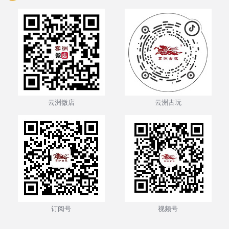
云洲微店
云洲古玩
订阅号
视频号