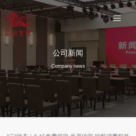
首
页
公司新闻
公
Company news
司
简
介
公
司
新
闻
云
洲