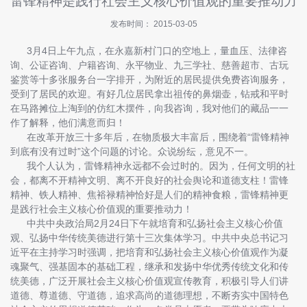
雷锋精神是践行社会主义核心价值观的重要推动力
快
讯
发布时间： 2015-03-05
3月4日上午九点，在永嘉新村门口的空地上，量血压、法律咨
招
询、公证咨询、户籍咨询、永平物业、九三学社、慈善超市、古玩
商
鉴赏等十多张服务台一字排开，为附近的居民提供免费咨询服务，
指
受到了居民的欢迎。有好几位居民拿出祖传的鼻烟壶，钻戒和平时
南
在马路摊位上淘到的仿红木摆件，向我咨询，我对他们的藏品一一
作了解释，他们满意而归！
投
在改革开放三十多年后，在物质极大丰富后，围绕着“雷锋精神
诉
到底有没有过时”这个问题的讨论。众说纷纭，意见不一。
与
我个人认为，雷锋精神永远都不会过时的。因为，任何文明的社
建
会，都离不开精神文明、离不开良好的社会舆论和道德支柱！雷锋
议
精神、铁人精神、焦裕禄精神恰好是人们的精神食粮，雷锋精神更
是践行社会主义核心价值观的重要推动力！
关
中共中央政治局2月24日下午就培育和弘扬社会主义核心价值
于
观、弘扬中华传统美德进行第十三次集体学习。中共中央总书记习
我
近平在主持学习时强调，把培育和弘扬社会主义核心价值观作为凝
们
魂聚气、强基固本的基础工程，继承和发扬中华优秀传统文化和传
统美德，广泛开展社会主义核心价值观宣传教育，积极引导人们讲
道德、尊道德、守道德，追求高尚的道德理想，不断夯实中国特色