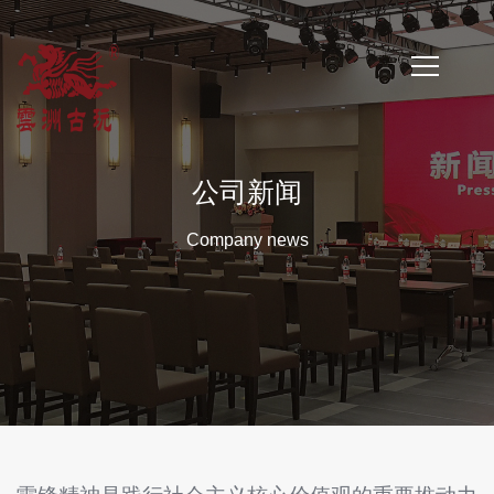
首
页
公司新闻
公
Company news
司
简
介
公
司
新
闻
云
洲