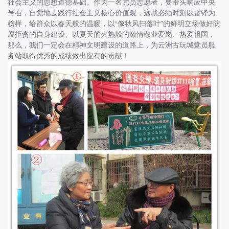
社会主义的思想道德基础。作为一名党员志愿者，要带头响应中央
号召，自觉地去践行社会主义核心价值观，这就必须时刻以雷锋为
榜样，给群众以春天般的温暖，以“像秋风扫落叶”的鲜明立场做好防
腐拒贪的自身建设、以夏天的火热般的激情敬业爱岗、热爱祖国，
那么，我们一定会在精神文明建设的道路上，为云洲古玩城党员服
务站取得优秀的成绩做出应有的贡献！