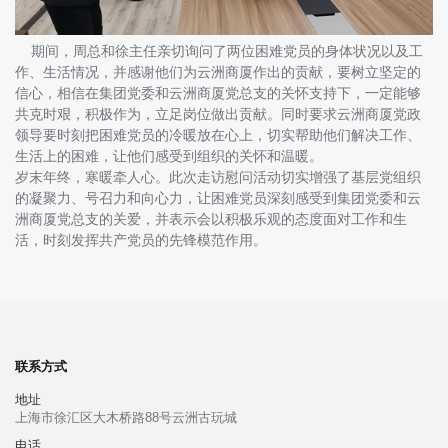
期间，周总和徐主任亲切询问了两位困难党员的身体状况以及工
作、生活情况，并感谢他们为云洲商厦作出的贡献，要树立坚定的
信心，相信在集团党委和云洲商厦党总支的关怀支持下，一定能够
共克时艰，积极作为，立足岗位做出贡献。同时要求云洲商厦党政
领导要时刻把困难党员的冷暖放在心上，切实帮助他们解决工作、
生活上的困难，让他们感受到组织的关怀和温暖。
岁末年终，寒暖牵人心。此次走访慰问活动切实增强了基层党组织
的凝聚力、号召力和向心力，让困难党员深刻感受到集团党委和云
洲商厦党总支的关爱，并表示会以积极乐观的态度面对工作和生
活，时刻发挥共产党员的先锋模范作用。
联系方式
地址
上海市徐汇区大木桥路88号云洲古玩城
电话