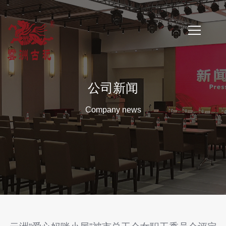
首
页
公司新闻
公
Company news
司
简
介
公
司
新
闻
云
洲