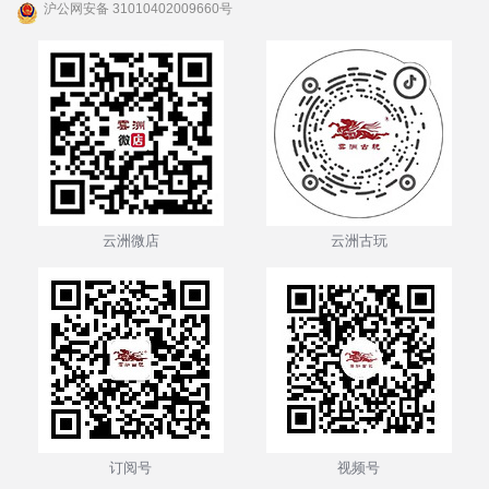
沪公网安备 31010402009660号
云洲微店
云洲古玩
订阅号
视频号