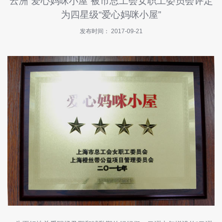
云洲“爱心妈咪小屋”被市总工会女职工委员会评定
快
为四星级“爱心妈咪小屋”
讯
发布时间： 2017-09-21
招
商
指
南
投
诉
与
建
议
关
于
我
们