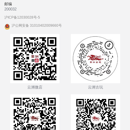
邮编
200032
沪ICP备12030028号-5
沪公网安备 31010402009660号
云洲微店
云洲古玩