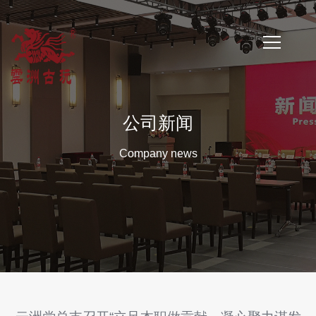
首
页
公司新闻
公
Company news
司
简
介
公
司
新
闻
云
洲