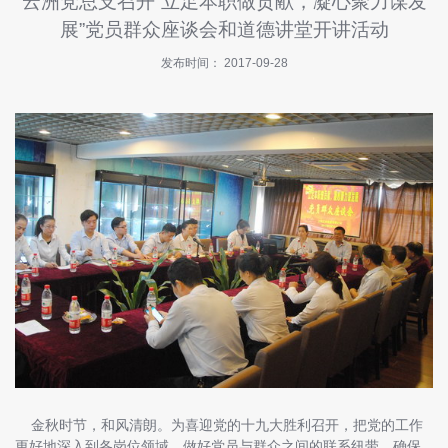
云洲党总支召开“立足本职做贡献，凝心聚力谋发
快
展”党员群众座谈会和道德讲堂开讲活动
讯
发布时间： 2017-09-28
招
商
指
南
投
诉
与
建
议
关
于
我
们
金秋时节，和风清朗。为喜迎党的十九大胜利召开，把党的工作
更好地深入到各岗位领域，做好党员与群众之间的联系纽带，确保