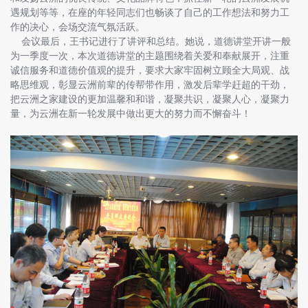
遇规划等等，在座的年轻同志们也畅谈了自己的工作想法和努力工
作的决心，会场交流气氛活跃。
会议最后，王书记进行了讲评和总结。她说，道德讲堂开讲一般
为一季度一次，本次道德讲堂的主题围绕着关爱和奉献展开，注重
诚信服务和道德价值观的提升，要求大家牢固树立顾全大局观、战
略思维观，彰显云洲前辈的传帮带作用，激发后辈学赶超的干劲，
把云洲之家建设的更加温馨和和谐，凝聚共识，凝聚人心，凝聚力
量，为云洲在新一轮发展中做出更大的努力而不懈奋斗！