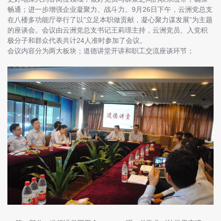
畅通；进一步增强企业凝聚力、战斗力。9月26日下午，云洲党总支
在八楼多功能厅举行了以”立足本职做贡献，凝心聚力谋发展”为主题
的座谈会。会议由云洲党总支书记王莉璟主持，云洲党员、入党积
极分子和群众代表共计24人准时参加了会议。
会议内容分为两大板块；道德讲堂开讲和职工交流座谈环节；