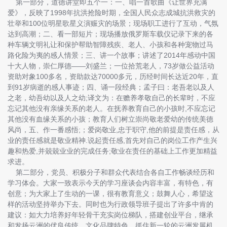
第一部分，道德讲堂即五个一：一、唱一首歌曲《让世界充满
爱》，反映了1998年抗洪抢险时期，全国人民众志成城抗洪救灾的
壮举和100位明星歌星义演赈灾的场景；现场职工进行了互动，气氛
达到高潮；二、看一部
短片；现场播放俄罗斯车载仪记录下来的各
种车辆文明礼让和保护帮助智障残疾、老人、小孩和各种宠物过马
路化险为夷的感人情景；三、讲一个故事；讲述了2014年感动中国
十大人物，崇仁厚德——刘盛兰；一位拾荒老人，73岁做公益活动
资助对象100多名，资助款达70000多元，历经时间长达近20年，直
到91岁病逝的感人事迹；四、诵一段经典；孟子曰：老吾老以及人
之老，幼吾幼以及人之幼;译文为：在赡养孝敬自己的长辈时，不应
忘记其他没有亲缘关系的老人。在抚养教育自己的小孩时,不应忘记
其他没有血缘关系的小孩；教育人们树立崇尚敬老爱幼的传统美德
风尚，五、作一番感悟;；爱岗敬业,忠于职守,他的前提是责任感，从
业的责任感就是敬业精神.说起责任感,首先对自己的岗位工作产生兴
趣和热爱,并兢兢业业的完成任务;敬业在责任的基础上工作更加精益
求进。
第二部分，党员、积极分子和群众代表结合各自工作畅谈经历和
学习体会。大家一致表示今天的学习座谈会内容丰富，有特色，有
创意；为大家上了生动的一课，很有教育意义；鼓舞人心，希望这
样的活动坚持举办下去。同时也为行政领导班子提出了许多中肯的
建议：如大力培养好年轻骨干充实岗位梯队，搭建创业平台，继承
和发扬云洲的优良传统、文化品牌特色，抓住新一轮的云洲发展机