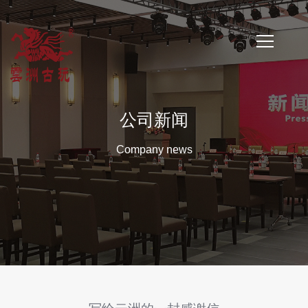
首
页
公司新闻
公
Company news
司
简
介
公
司
新
闻
云
洲