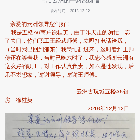
写给云洲的一封感谢信
快
讯
发布时间： 2018-12-12
亲爱的云洲领导您们好！
招
商
我是五楼A6商户徐桂英，由于昨天走的匆忙，忘
指
了关门，你们职工王经武师傅，立即打电话给我，
南
（当时我已回到浦东）我急忙赶过来，这时看到王师
傅还在等着我，当时已晚六时了，我忠心感谢云洲有
投
诉
这么好的职工，对工作认真负责，如不是他发现，后
与
果不堪想象，谢谢领导，谢谢王师傅。
建
议
云洲古玩城五楼A6包
关
房：徐桂英
于
2018年12月12日
我
们