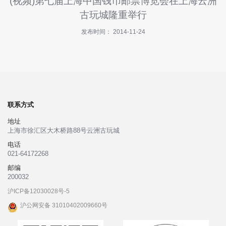
(视频)第七届上海中国钱币邮票博览会在上海云洲
快
古玩城隆重举行
讯
发布时间： 2014-11-24
招
商
指
南
投
诉
联系方式
与
地址
建
上海市徐汇区大木桥路88号云洲古玩城
议
电话
021-64172268
关
邮编
于
200032
我
沪ICP备12030028号-5
们
沪公网安备 31010402009660号