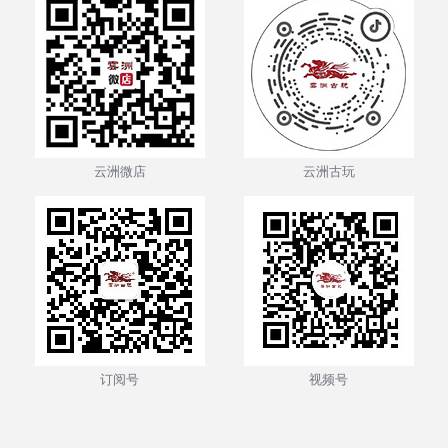
云洲微店
云洲古玩
订阅号
视频号