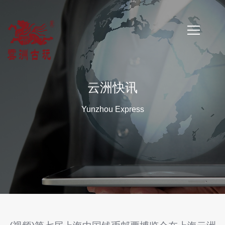
首
页
云洲快讯
公
Yunzhou Express
司
简
介
公
司
新
闻
云
洲