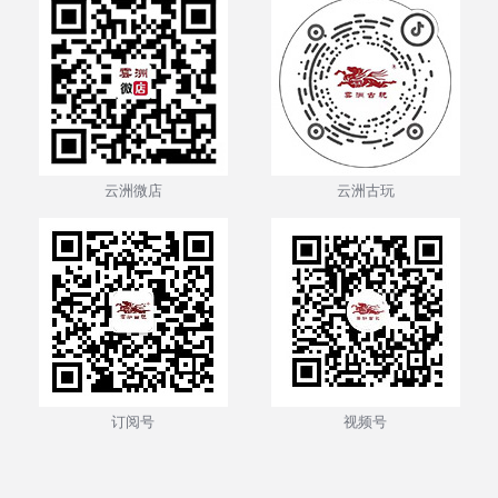
云洲微店
云洲古玩
订阅号
视频号