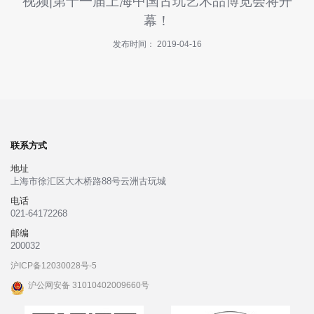
视频|第十一届上海中国古玩艺术品博览会将开
快
幕！
讯
发布时间： 2019-04-16
招
商
指
南
投
诉
联系方式
与
地址
建
上海市徐汇区大木桥路88号云洲古玩城
议
电话
021-64172268
关
邮编
于
200032
我
沪ICP备12030028号-5
们
沪公网安备 31010402009660号