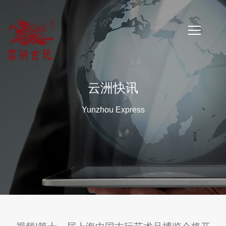
首
页
云洲快讯
公
Yunzhou Express
司
简
介
公
司
新
闻
云
洲