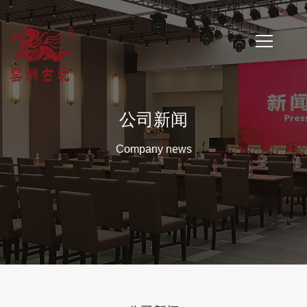
首
页
公司新闻
公
Company news
司
简
介
公
司
新
闻
云
洲