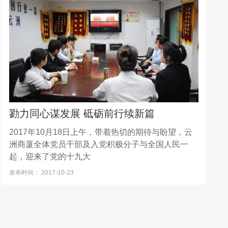
勠力同心谋发展 砥砺前行续新篇
2017年10月18日上午，带着热切的期待与盼望，云
洲商厦全体党员干部及入党积极分子与全国人民一
起，迎来了党的十九大
发布时间： 2017-10-23