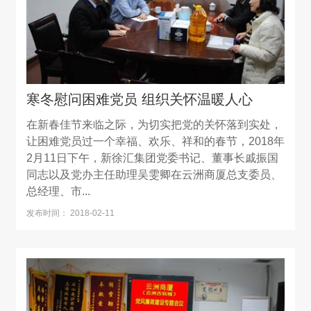
寒冬慰问困难党员 组织关怀温暖人心
在新春佳节来临之际，为切实把党的关怀落到实处，
让困难党员过一个幸福、欢乐、祥和的春节，2018年
2月11日下午，新徐汇集团党委书记、董事长戚振国
同志以及党办主任助理吴雯卿在云洲商厦总支委员、
总经理、市...
发布时间： 2018-02-11