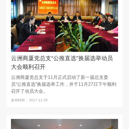
云洲商厦党总支“公推直选”换届选举动员
大会顺利召开
云洲商厦党总支于11月正式启动了新一届总支委
员“公推直选”换届选举工作，并于11月27日下午顺利
召开了动员大会。
发布时间： 2017-11-29