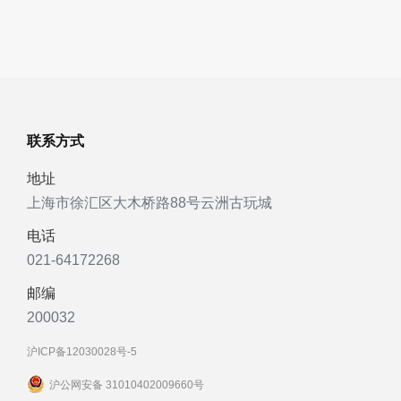
联系方式
地址
上海市徐汇区大木桥路88号云洲古玩城
电话
021-64172268
邮编
200032
沪ICP备12030028号-5
沪公网安备 31010402009660号