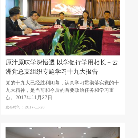
原汁原味学深悟透 以学促行学用相长－云
洲党总支组织专题学习十九大报告
党的十九大已经胜利闭幕，认真学习贯彻落实党的十
九大精神，是当前和今后的首要政治任务和学习重
点。2017年11月27日
发布时间： 2017-11-28