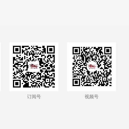
订阅号
视频号