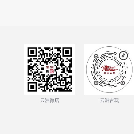
云洲微店
云洲古玩