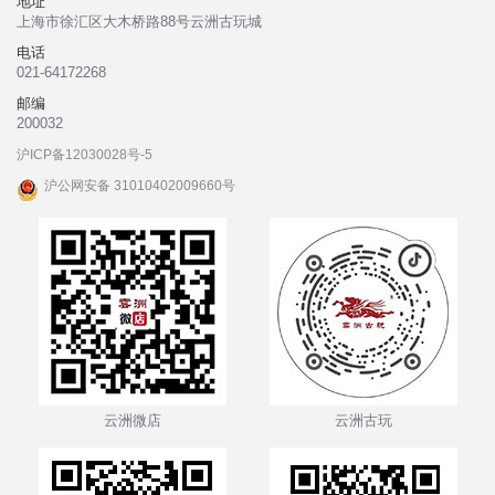
地址
上海市徐汇区大木桥路88号云洲古玩城
电话
021-64172268
邮编
200032
沪ICP备12030028号-5
沪公网安备 31010402009660号
云洲微店
云洲古玩