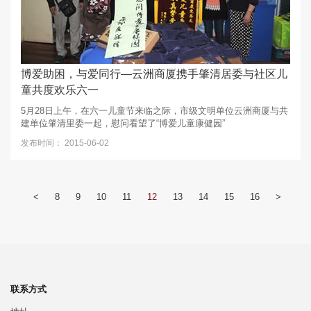
博爱助困，与爱同行—云洲商厦携手肇清居委与社区儿
童共度欢乐六一
5月28日上午，在六一儿童节来临之际，市级文明单位云洲商厦与共
建单位肇清里委一起，慰问看望了“博爱儿童康健园”
发布时间： 2015-06-02
<
8
9
10
11
12
13
14
15
16
>
联系方式