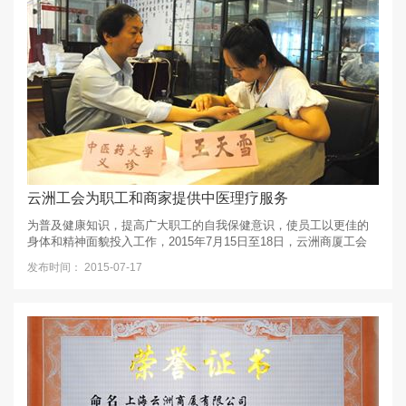
云洲工会为职工和商家提供中医理疗服务
为普及健康知识，提高广大职工的自我保健意识，使员工以更佳的
身体和精神面貌投入工作，2015年7月15日至18日，云洲商厦工会
发布时间： 2015-07-17