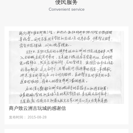
便民服务
快
Convenient service
讯
招
商
指
南
投
诉
与
建
议
关
于
我
商户致云洲古玩城的感谢信
们
发布时间： 2015-08-28