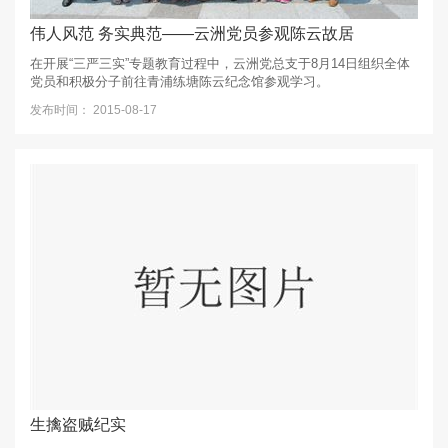
伟人风范 务实典范——云洲党员参观陈云故居
在开展“三严三实”专题教育过程中，云洲党总支于8月14日组织全体
党员和积极分子前往青浦练塘陈云纪念馆参观学习。
发布时间： 2015-08-17
生擒盗贼纪实