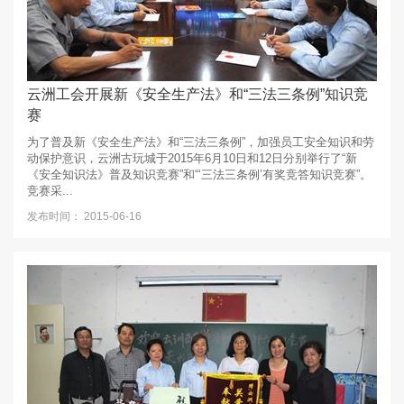
云洲工会开展新《安全生产法》和“三法三条例”知识竞
赛
为了普及新《安全生产法》和“三法三条例”，加强员工安全知识和劳
动保护意识，云洲古玩城于2015年6月10日和12日分别举行了“新
《安全知识法》普及知识竞赛”和“‘三法三条例’有奖竞答知识竞赛”。
竞赛采...
发布时间： 2015-06-16