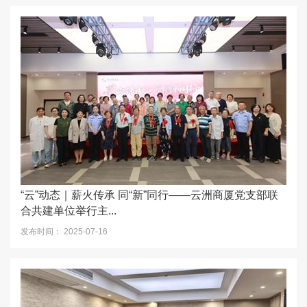
“云”动态｜薪火传承 同“新”同行——云洲商厦党支部联
合共建单位举行主...
发布时间： 2025-07-16