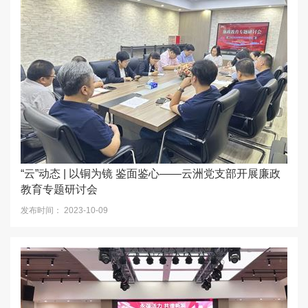
“云”动态 | 以铜为镜 鉴面鉴心——云洲党支部开展廉政
教育专题研讨会
发布时间： 2023-10-09