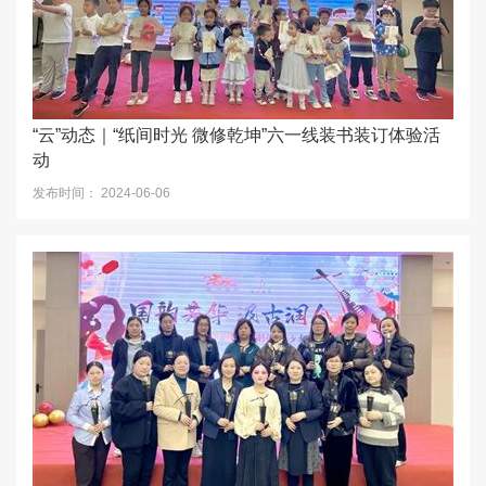
“云”动态｜“纸间时光 微修乾坤”六一线装书装订体验活
动
发布时间： 2024-06-06