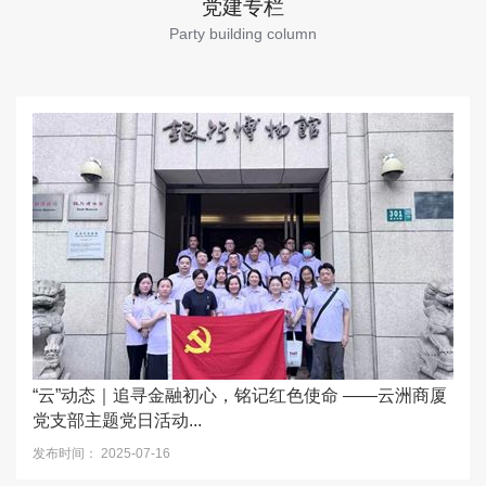
党建专栏
快
Party building column
讯
招
商
指
南
投
诉
与
建
议
关
于
我
“云”动态｜追寻金融初心，铭记红色使命 ——云洲商厦
们
党支部主题党日活动...
发布时间： 2025-07-16