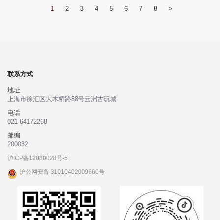
1
2
3
4
5
6
7
8
>
联系方式
地址
上海市徐汇区大木桥路88号云洲古玩城
电话
021-64172268
邮编
200032
沪ICP备12030028号-5
沪公网安备 31010402009660号