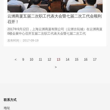
云洲商厦五届二次职工代表大会暨七届二次工代会顺利
召开！
2017年9月12日，上海云洲商厦有限公司（云洲古玩城）在云洲商厦
8楼会展中心召开五届二次职工代表大会暨七届二次工代
发布时间： 2017-09-19
<
9
10
11
12
13
14
15
16
17
>
联系方式
地址