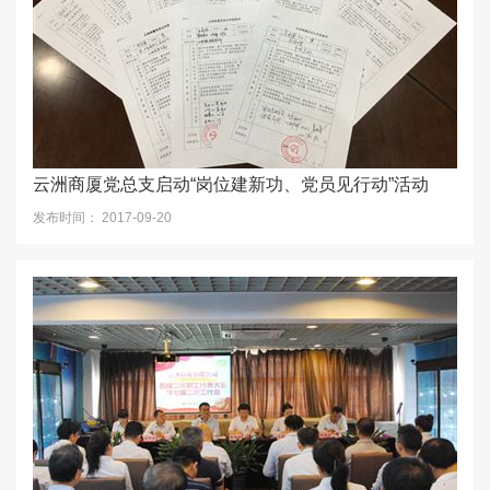
云洲商厦党总支启动“岗位建新功、党员见行动”活动
发布时间： 2017-09-20