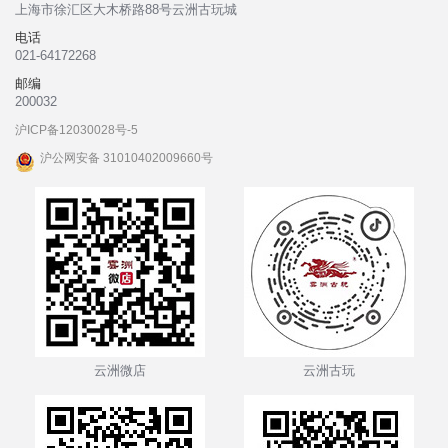
上海市徐汇区大木桥路88号云洲古玩城
电话
021-64172268
邮编
200032
沪ICP备12030028号-5
沪公网安备 31010402009660号
云洲微店
云洲古玩